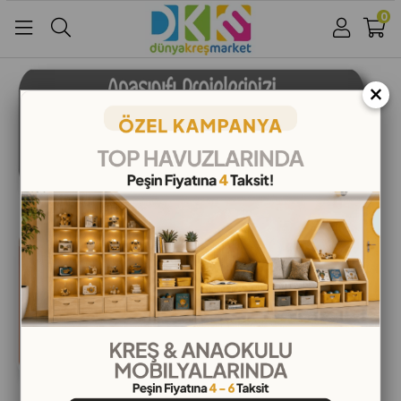
0
Üye Girişi
Üye Ol
Facebook İle Bağlan
×
Google İle Bağlan