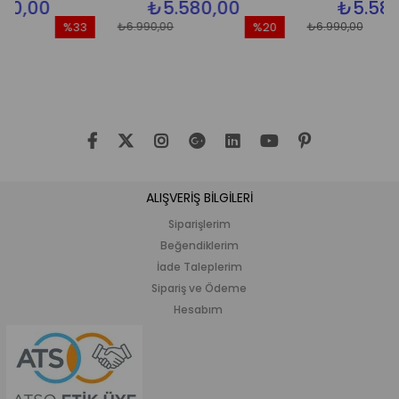
0
₺5.580,00
₺5.580,00
₺6.990,00
₺6.990,00
%33
%20
İndirim
İndirim
İ
%33İndirim
%20İndirim
%
ALIŞVERİŞ BİLGİLERİ
Siparişlerim
Beğendiklerim
İade Taleplerim
Sipariş ve Ödeme
Hesabım