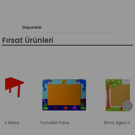
%18İndirim
Duyurular
Fırsat Ürünleri
asa
Yunuslar Pano
Elma Ağacı Pano